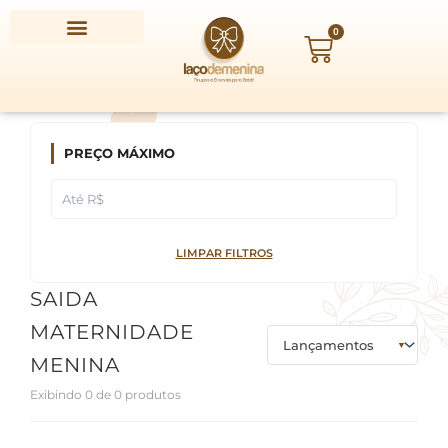
Ir
para
0
Carrinho
o
conteúdo
PREÇO MÁXIMO
LIMPAR FILTROS
SAIDA
MATERNIDADE
MENINA
Exibindo 0 de 0 produtos