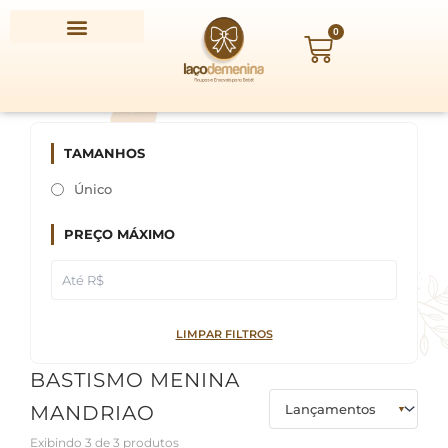
Ir
para
0
Carrinho
o
conteúdo
TAMANHOS
Único
PREÇO MÁXIMO
LIMPAR FILTROS
BASTISMO MENINA
MANDRIAO
Exibindo 3 de 3 produtos