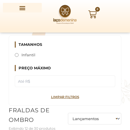
Ir
para
0
Carrinho
o
conteúdo
TAMANHOS
Infantil
PREÇO MÁXIMO
LIMPAR FILTROS
FRALDAS DE
OMBRO
Exibindo 12 de 30 produtos