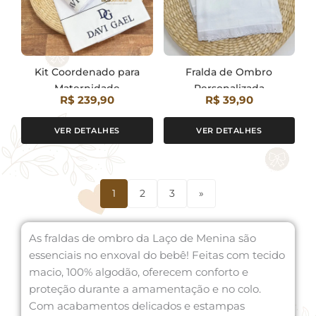
Kit Coordenado para
Fralda de Ombro
Maternidade
Personalizada
R$ 239,90
R$ 39,90
(Encomenda)
VER DETALHES
VER DETALHES
1
2
3
»
As fraldas de ombro da Laço de Menina são
essenciais no enxoval do bebê! Feitas com tecido
macio, 100% algodão, oferecem conforto e
proteção durante a amamentação e no colo.
Com acabamentos delicados e estampas