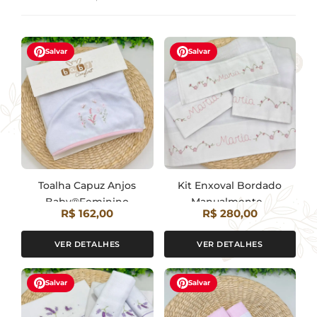
Salvar
Salvar
Toalha Capuz Anjos
Kit Enxoval Bordado
Baby®Feminino
Manualmente -
R$ 162,00
R$ 280,00
Encomenda
VER DETALHES
VER DETALHES
Salvar
Salvar