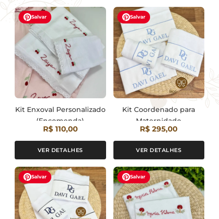
Salvar
Salvar
Kit Enxoval Personalizado
Kit Coordenado para
(Encomenda)
Maternidade
R$ 110,00
R$ 295,00
(Encomenda)
VER DETALHES
VER DETALHES
Salvar
Salvar