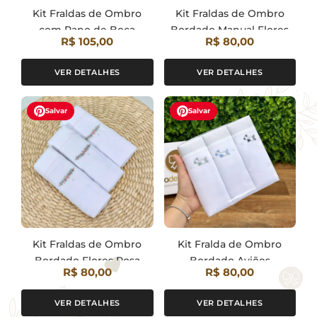
Kit Fraldas de Ombro
Kit Fraldas de Ombro
com Pano de Boca
Bordado Manual Flores
R$ 105,00
R$ 80,00
Bordado Arco-Íris
Lavanda
VER DETALHES
VER DETALHES
Salvar
Salvar
Kit Fraldas de Ombro
Kit Fralda de Ombro
Bordado Flores Rosa
Bordado Aviões
R$ 80,00
R$ 80,00
VER DETALHES
VER DETALHES