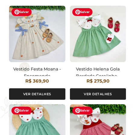
Salvar
Salvar
Vestido Festa Moana -
Vestido Helena Gola
Encomenda
Bordada Cerejinha -
R$ 369,90
R$ 275,90
Encomenda
VER DETALHES
VER DETALHES
Salvar
Salvar