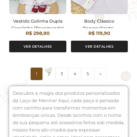
Vestido Golinha Dupla
Body Clássico
Cerejinha (Encomenda)
Personalizado -
R$ 298,90
R$ 119,90
Encomenda
VER DETALHES
VER DETALHES
1
2
3
4
5
»
Descubra a magia dos produtos personalizados
da Laço de Menina! Aqui, cada peça é pensada
com carinho para transformar momentos em
lembranças únicas. Desde lacinhos com o nome
da sua pequena até acessórios feitos sob medida,
nossos itens são criados para expressar