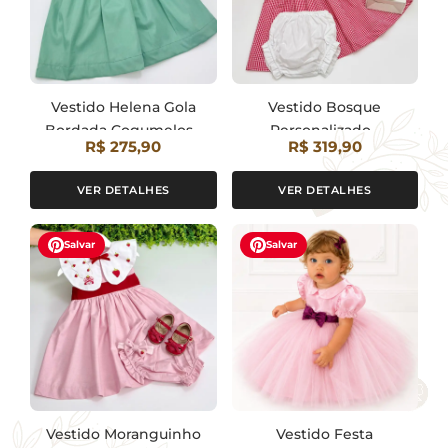
Vestido Helena Gola
Vestido Bosque
Bordada Cogumelos -
Personalizado -
R$ 275,90
R$ 319,90
Encomenda
Encomenda
VER DETALHES
VER DETALHES
Salvar
Salvar
Vestido Moranguinho
Vestido Festa