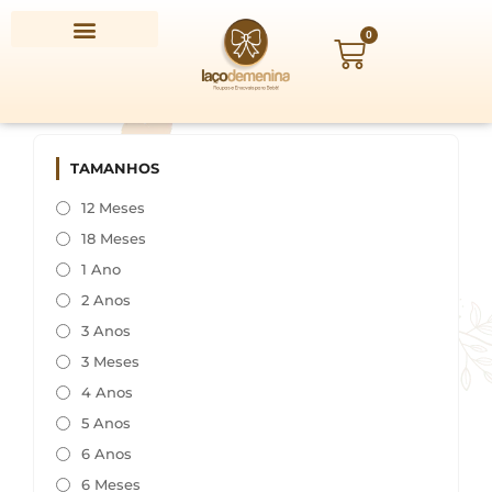
Ir
para
0
Carrinho
o
conteúdo
TAMANHOS
12 Meses
18 Meses
1 Ano
2 Anos
3 Anos
3 Meses
4 Anos
5 Anos
6 Anos
6 Meses