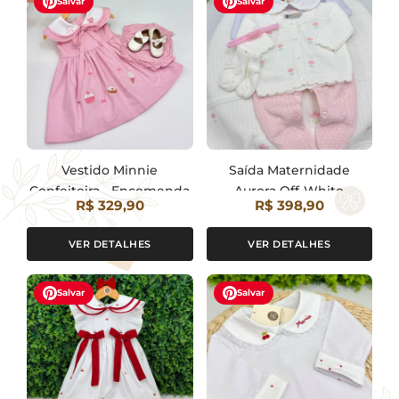
Salvar
Salvar
Vestido Minnie
Saída Maternidade
Confeiteira - Encomenda
Aurora Off-White
R$ 329,90
R$ 398,90
Personalizada
VER DETALHES
VER DETALHES
Salvar
Salvar