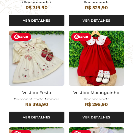
(Encomenda)
Encomenda
R$ 319,90
R$ 529,90
VER DETALHES
VER DETALHES
Salvar
Salvar
Vestido Festa
Vestido Moranguinho
Personalizado Manga
Encomenda
R$ 395,90
R$ 295,90
Longa (Encomenda)
VER DETALHES
VER DETALHES