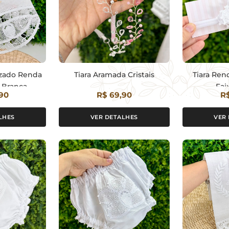
izado Renda
Tiara Aramada Cristais
Tiara Re
 Branca
Fai
90
R$ 69,90
R$
izada
LHES
VER DETALHES
VER