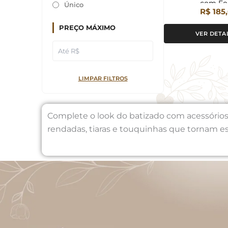
com Fo
Único
R$ 185
PREÇO MÁXIMO
VER DETA
LIMPAR FILTROS
Complete o look do batizado com acessórios c
rendadas, tiaras e touquinhas que tornam 