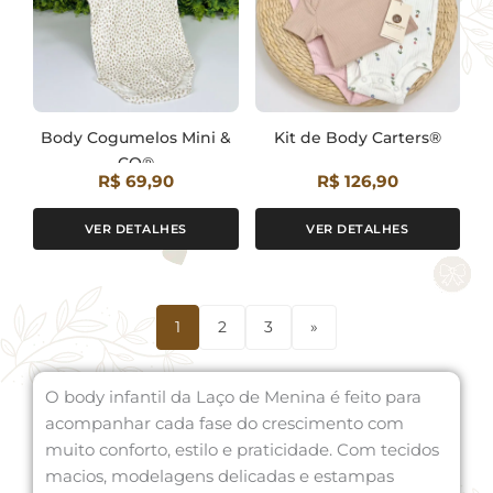
Body Cogumelos Mini &
Kit de Body Carters®
CO®
R$ 69,90
R$ 126,90
VER DETALHES
VER DETALHES
1
2
3
»
O body infantil da Laço de Menina é feito para
acompanhar cada fase do crescimento com
muito conforto, estilo e praticidade. Com tecidos
macios, modelagens delicadas e estampas