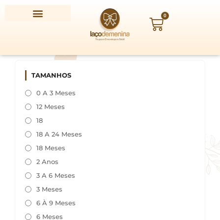
Ir
para
0
Carrinho
o
conteúdo
TAMANHOS
0 A 3 Meses
12 Meses
18
18 A 24 Meses
18 Meses
2 Anos
3 A 6 Meses
3 Meses
6 À 9 Meses
6 Meses