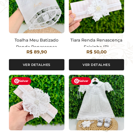
Toalha Meu Batizado
Tiara Renda Renascença
Renda Renascença
Faixinha (P)
R$ 89,90
R$ 50,00
Branca Personalizada
VER DETALHES
VER DETALHES
Salvar
Salvar