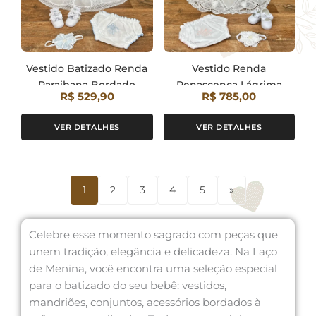
Vestido Batizado Renda
Vestido Renda
Paraibana Bordado
Renascença Lágrima
R$ 529,90
R$ 785,00
Manual Azul com
Bordado Rosa
Calcinha
VER DETALHES
VER DETALHES
1
2
3
4
5
»
Celebre esse momento sagrado com peças que
unem tradição, elegância e delicadeza. Na Laço
de Menina, você encontra uma seleção especial
para o batizado do seu bebê: vestidos,
mandriões, conjuntos, acessórios bordados à