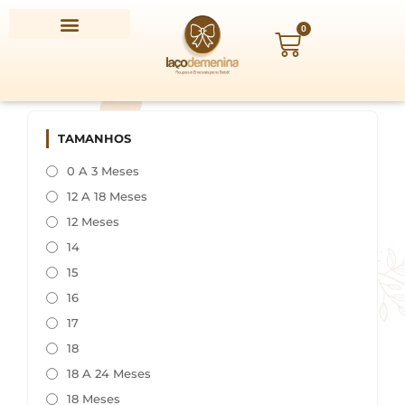
Ir
para
0
Carrinho
o
conteúdo
TAMANHOS
0 A 3 Meses
12 A 18 Meses
12 Meses
14
15
16
17
18
18 A 24 Meses
18 Meses