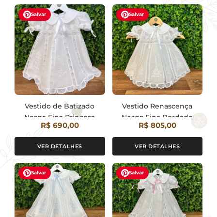
Salvar
Salvar
Vestido de Batizado
Vestido Renascença
Nesga Fina Princesa
Nesga Fina Bordado
R$ 690,00
R$ 805,00
Manual
VER DETALHES
VER DETALHES
Salvar
Salvar