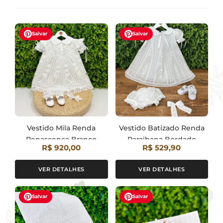
Salvar
Salvar
Vestido Mila Renda
Vestido Batizado Renda
Renascença Branco
Paraibana Bordado
R$ 920,00
R$ 529,90
Manual Rococó Branco
VER DETALHES
VER DETALHES
Salvar
Salvar