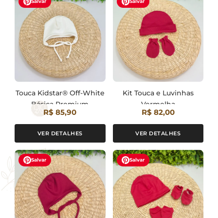
Salvar
Salvar
Touca Kidstar® Off-White
Kit Touca e Luvinhas
Básica Premium
Vermelha
R$ 85,90
R$ 82,00
VER DETALHES
VER DETALHES
Salvar
Salvar