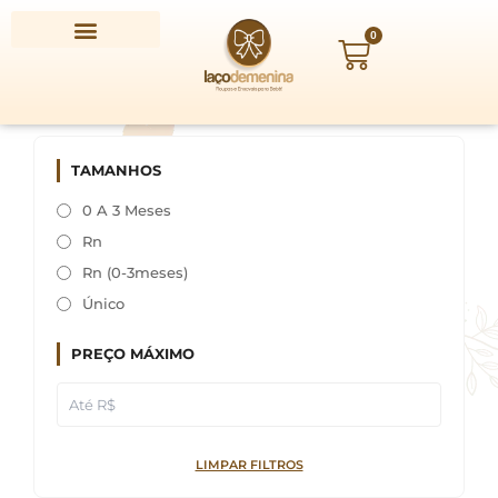
Ir
para
0
Carrinho
o
conteúdo
TAMANHOS
0 A 3 Meses
Rn
Rn (0-3meses)
Único
PREÇO MÁXIMO
LIMPAR FILTROS