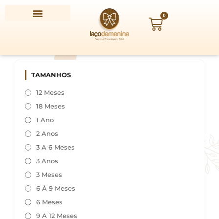
Ir
para
0
Carrinho
o
conteúdo
TAMANHOS
12 Meses
18 Meses
1 Ano
2 Anos
3 A 6 Meses
3 Anos
3 Meses
6 À 9 Meses
6 Meses
9 A 12 Meses