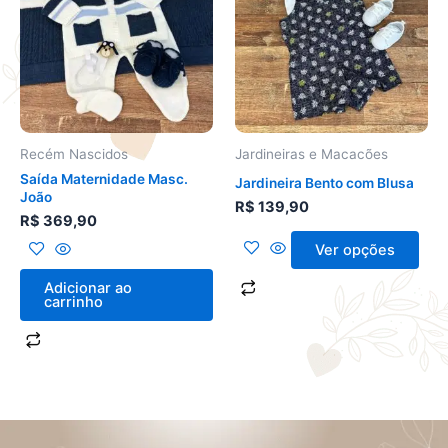
várias
variantes.
As
opções
podem
ser
Recém Nascidos
Jardineiras e Macacões
escolhidas
Saída Maternidade Masc.
Jardineira Bento com Blusa
na
João
R$
139,90
página
R$
369,90
do
Ver opções
produto
Adicionar ao
carrinho