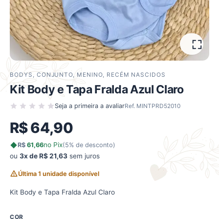
BODYS
,
CONJUNTO
,
MENINO
,
RECÉM NASCIDOS
Kit Body e Tapa Fralda Azul Claro
Seja a primeira a avaliar
Ref. MINTPRD52010
R$
64,90
no Pix
R$
61,66
(5% de desconto)
ou
3x de R$ 21,63
sem juros
Última 1 unidade disponível
Kit Body e Tapa Fralda Azul Claro
COR