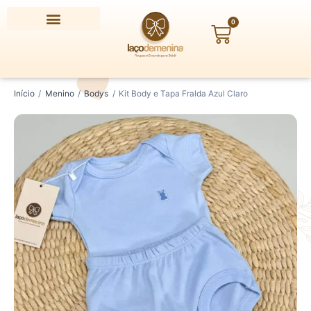
Ir
para
0
Carrinho
o
conteúdo
Kit
Digite
Início
/
Menino
/
Bodys
/
Kit Body e Tapa Fralda Azul Claro
Body
seu
e
CEP
Tapa
Fralda
Azul
Claro
quantidade