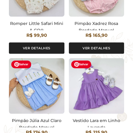
Romper Little Safari Mini
Pimpão Xadrez Rosa
& CO®
Bordado Manual
R$ 99,90
R$ 165,90
Coelhinha
VER DETALHES
VER DETALHES
Salvar
Salvar
Pimpão Júlia Azul Claro
Vestido Lara em Linho
Bordado Manual
Lavanda
R$ 174,90
R$ 215,90