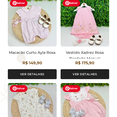
Salvar
Salvar
Macacão Curto Ayla Rosa
Vestido Xadrez Rosa
Bordado Manual
R$ 149,90
R$ 175,90
Coelhinha
VER DETALHES
VER DETALHES
Salvar
Salvar