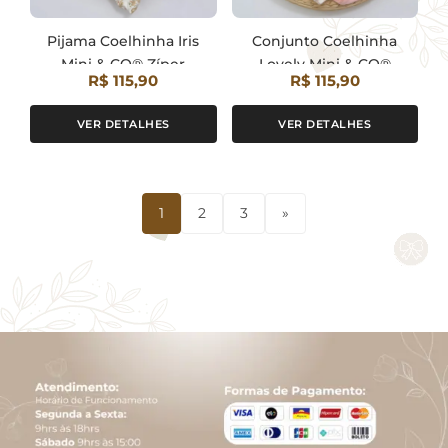
Pijama Coelhinha Iris
Conjunto Coelhinha
Mini & CO® Zíper
Lovely Mini & CO®
R$ 115,90
R$ 115,90
VER DETALHES
VER DETALHES
1
2
3
»