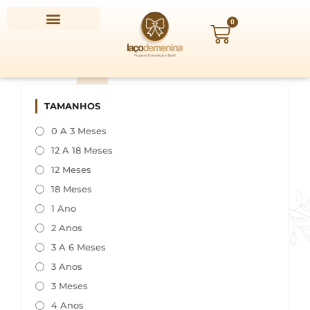
Ir
para
0
Carrinho
o
conteúdo
TAMANHOS
0 A 3 Meses
12 A 18 Meses
12 Meses
18 Meses
1 Ano
2 Anos
3 A 6 Meses
3 Anos
3 Meses
4 Anos