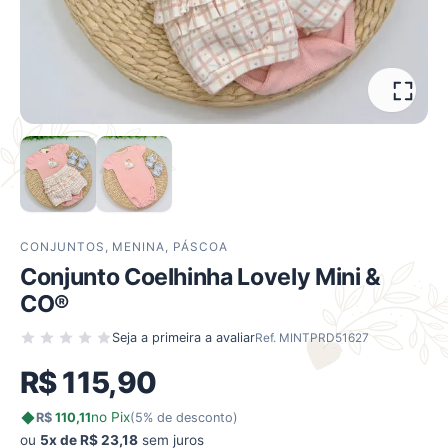
CONJUNTOS
,
MENINA
,
PÁSCOA
Conjunto Coelhinha Lovely Mini &
CO®
Seja a primeira a avaliar
Ref. MINTPRD51627
R$
115,90
no Pix
R$
110,11
(5% de desconto)
ou
5x de R$ 23,18
sem juros