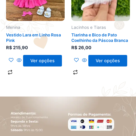
As
As
opções
opções
podem
podem
ser
ser
Menina
Lacinhos e Tiaras
escolhidas
escolhidas
Vestido Lara em Linho Rosa
Tiarinha e Bico de Pato
na
na
Pink
Coelhinho da Páscoa Branca
página
página
R$
215,90
R$
26,00
do
do
produto
produto
Ver opções
Ver opções