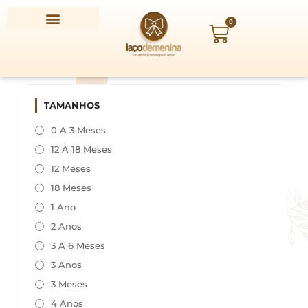
Ir
para
0
Carrinho
o
conteúdo
TAMANHOS
0 A 3 Meses
12 A 18 Meses
12 Meses
18 Meses
1 Ano
2 Anos
3 A 6 Meses
3 Anos
3 Meses
4 Anos