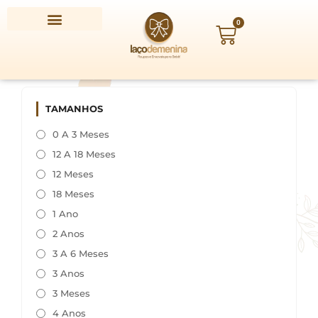
Ir
para
0
Carrinho
o
conteúdo
TAMANHOS
0 A 3 Meses
12 A 18 Meses
12 Meses
18 Meses
1 Ano
2 Anos
3 A 6 Meses
3 Anos
3 Meses
4 Anos