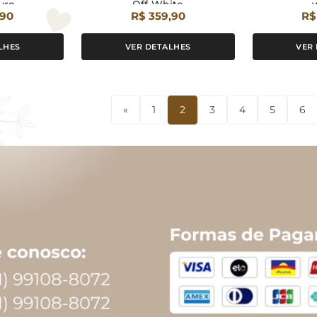
uro
Off-White
,90
R$ 359,90
R$
LHES
VER DETALHES
VER
«
1
2
3
4
5
6