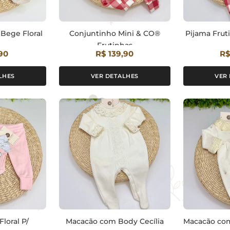
 Bege Floral
Conjuntinho Mini & CO®
Pijama Frut
Frutinhas
90
R$ 139,90
R$
LHES
VER DETALHES
VER
loral P/
Macacão com Body Cecília
Macacão com