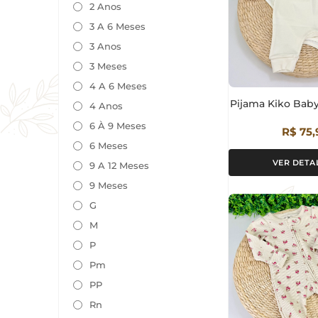
2 Anos
3 A 6 Meses
3 Anos
3 Meses
4 A 6 Meses
Pijama Kiko Bab
4 Anos
6 À 9 Meses
R$ 75,
6 Meses
VER DETA
9 A 12 Meses
9 Meses
G
M
P
Pm
PP
Rn