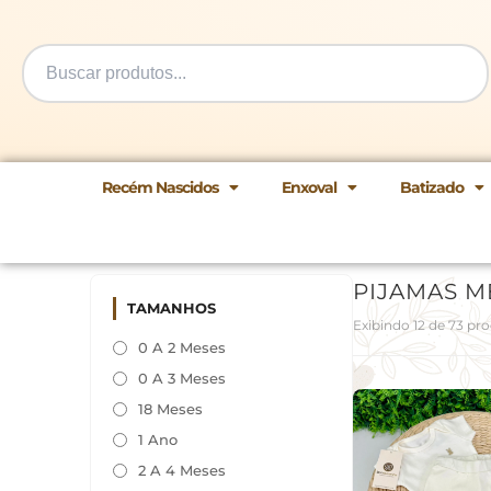
Ir
para
o
conteúdo
Recém Nascidos
Enxoval
Batizado
PIJAMAS M
TAMANHOS
Exibindo 12 de 73 pr
0 A 2 Meses
0 A 3 Meses
18 Meses
1 Ano
2 A 4 Meses