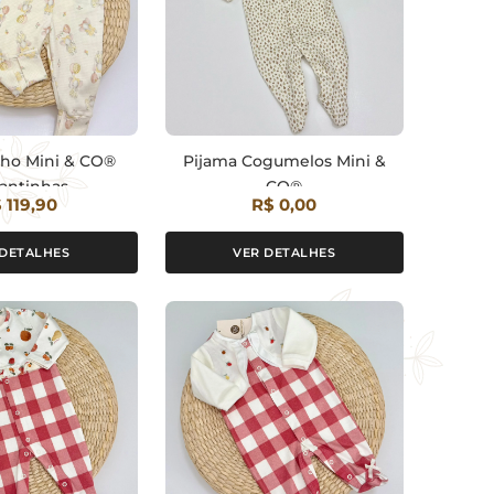
nho Mini & CO®
Pijama Cogumelos Mini &
fantinhas
CO®
 119,90
R$ 0,00
 DETALHES
VER DETALHES