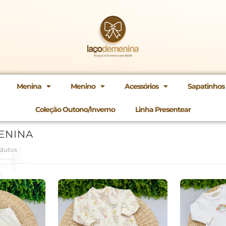
Menina
Menino
Acessórios
Sapatinhos
Coleção Outono/Inverno
Linha Presentear
ENINA
odutos