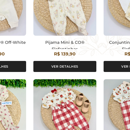
y® Off-White
Pijama Mini & CO®
Conjunti
Elefantinhas
Ele
90
R$ 139,90
R$
LHES
VER DETALHES
VER