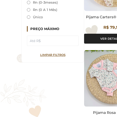
Rn (0-3meses)
Rn (0 A 1 Mês)
Pijama Carters®
Único
R$ 79,
PREÇO MÁXIMO
VER DETA
LIMPAR FILTROS
Pijama Rosa F