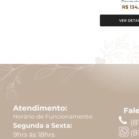
Premat
R$ 134
VER DETA