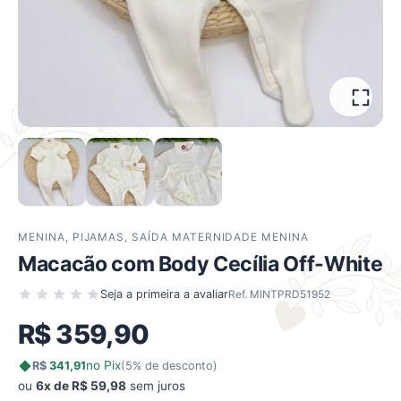
MENINA
,
PIJAMAS
,
SAÍDA MATERNIDADE MENINA
Macacão com Body Cecília Off-White
Seja a primeira a avaliar
Ref. MINTPRD51952
R$
359,90
no Pix
R$
341,91
(5% de desconto)
ou
6x de R$ 59,98
sem juros