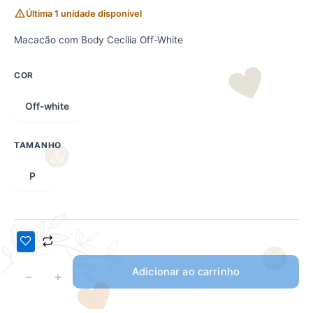
Última 1 unidade disponível
Macacão com Body Cecília Off-White
COR
Off-white
TAMANHO
P
Adicionar ao carrinho
−
+