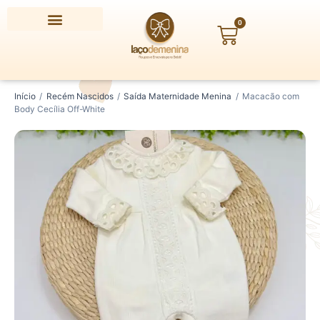
Ir
para
0
Carrinho
o
conteúdo
Macacão
Digite
Início
/
Recém Nascidos
/
Saída Maternidade Menina
/
Macacão com
com
seu
Body Cecília Off-White
Body
CEP
Cecília
Off-
White
quantidade