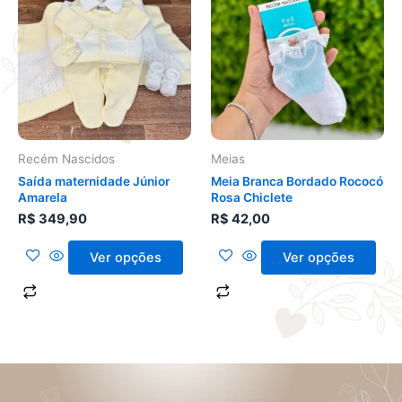
tem
tem
várias
várias
variantes.
variantes.
As
As
opções
opções
podem
podem
ser
ser
Recém Nascidos
Meias
escolhidas
escolhidas
Saída maternidade Júnior
Meia Branca Bordado Rococó
na
na
Amarela
Rosa Chiclete
página
página
R$
349,90
R$
42,00
do
do
produto
produto
Ver opções
Ver opções