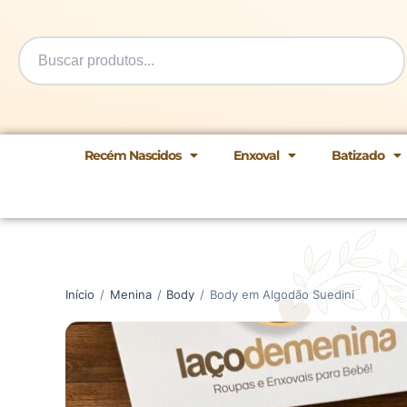
Ir
para
o
conteúdo
Recém Nascidos
Enxoval
Batizado
Início
/
Menina
/
Body
/
Body em Algodão Suedini