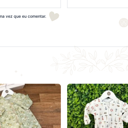
ma vez que eu comentar.
Este
produto
tem
várias
variantes.
As