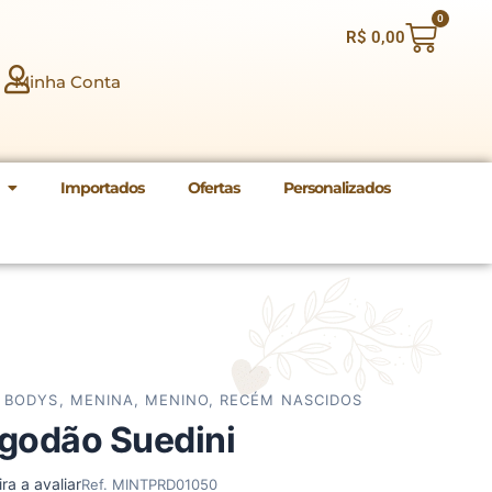
0
Carri
R$
0,00
Minha Conta
Importados
Ofertas
Personalizados
,
BODYS
,
MENINA
,
MENINO
,
RECÉM NASCIDOS
godão Suedini
ra a avaliar
Ref. MINTPRD01050