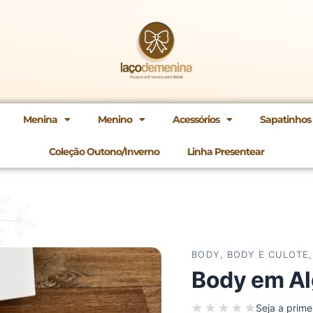
Menina
Menino
Acessórios
Sapatinhos
Coleção Outono/Inverno
Linha Presentear
Body
Digite
em
seu
Algodão
CEP
BODY
,
BODY E CULOTE
Suedini
quantidade
Body em Al
Seja a primei