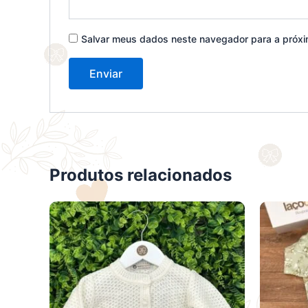
Salvar meus dados neste navegador para a próxi
Produtos relacionados
Este
produto
tem
várias
variantes.
As