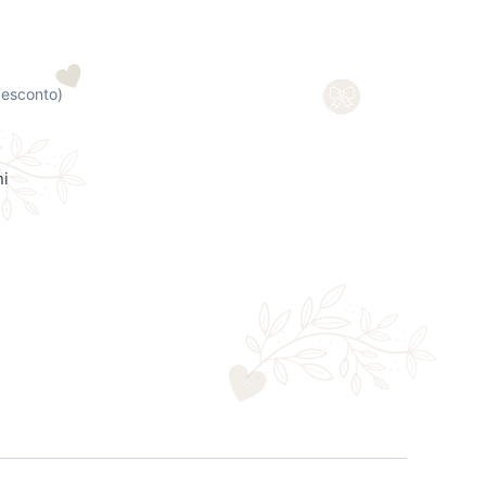
0
desconto)
ni