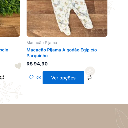
opções
opções
podem
podem
ser
ser
escolhidas
escolhidas
na
na
página
página
do
do
Macacão Pijama
produto
produto
pcio
Macacão Pijama Algodão Egipicío
Parquinho
R$
94,90
Ver opções