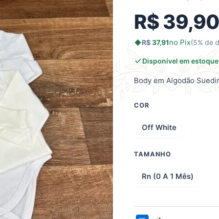
R$
39,9
no Pix
R$
37,91
(5% de 
Disponível em estoque
Body em Algodão Suedi
COR
Off White
TAMANHO
Rn (0 A 1 Mês)