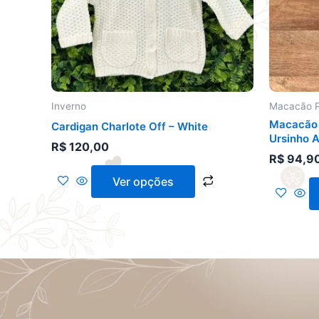
opções
podem
ser
escolhidas
na
página
do
Inverno
Macacão P
produto
Macacão 
Cardigan Charlote Off – White
Ursinho A
R$
120,00
R$
94,9
Ver opções