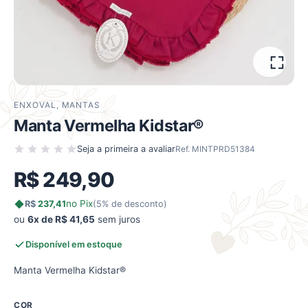
ENXOVAL
,
MANTAS
Manta Vermelha Kidstar®
Seja a primeira a avaliar
Ref. MINTPRD51384
R$
249,90
no Pix
R$
237,41
(5% de desconto)
ou
6x de R$ 41,65
sem juros
Disponível em estoque
Manta Vermelha Kidstar®
COR