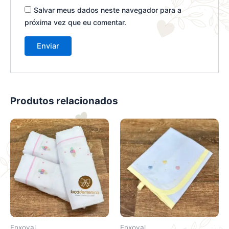
Salvar meus dados neste navegador para a
próxima vez que eu comentar.
Produtos relacionados
Este
Este
produto
produto
tem
tem
várias
várias
variantes.
variantes.
As
As
opções
opções
podem
podem
ser
ser
Enxoval
Enxoval