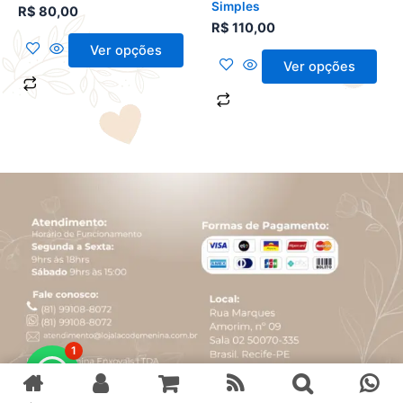
página
página
Simples
R$
80,00
do
do
R$
110,00
produto
produto
Ver opções
Ver opções
1
Manta Vermelha Kidstar®
Comprar