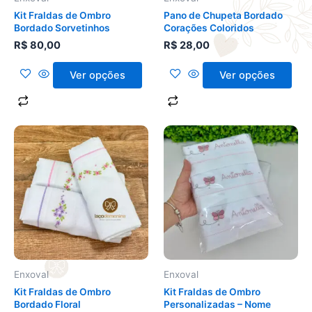
escolhidas
escolhidas
Kit Fraldas de Ombro
Pano de Chupeta Bordado
na
na
Bordado Sorvetinhos
Corações Coloridos
página
página
R$
80,00
R$
28,00
do
do
produto
produto
Ver opções
Ver opções
Este
Este
produto
produto
tem
tem
várias
várias
variantes.
variantes.
As
As
opções
opções
podem
podem
ser
ser
Enxoval
Enxoval
escolhidas
escolhidas
Kit Fraldas de Ombro
Kit Fraldas de Ombro
na
na
Bordado Floral
Personalizadas – Nome