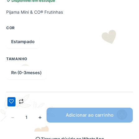
Disponível em estoque
Pijama Mini & CO® Frutinhas
COR
Estampado
TAMANHO
Rn (0-3meses)
Adicionar ao carrinho
−
+