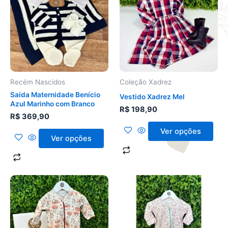
tem
tem
várias
várias
variantes.
variantes.
As
As
opções
opções
podem
podem
ser
ser
Recém Nascidos
Coleção Xadrez
escolhidas
escolhidas
Saída Maternidade Benício
Vestido Xadrez Mel
na
na
Azul Marinho com Branco
R$
198,90
página
página
R$
369,90
do
do
Ver opções
produto
produto
Ver opções
Este
Este
produto
produto
tem
tem
várias
várias