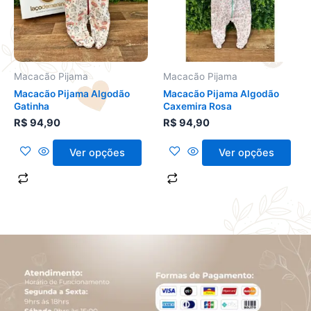
variantes.
variantes.
As
As
opções
opções
podem
podem
ser
ser
Macacão Pijama
Macacão Pijama
escolhidas
escolhidas
Macacão Pijama Algodão
Macacão Pijama Algodão
na
na
Gatinha
Caxemira Rosa
página
página
R$
94,90
R$
94,90
do
do
produto
produto
Ver opções
Ver opções