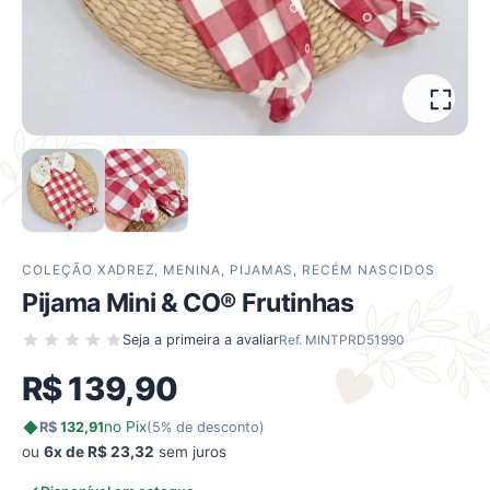
COLEÇÃO XADREZ
,
MENINA
,
PIJAMAS
,
RECÉM NASCIDOS
Pijama Mini & CO® Frutinhas
Seja a primeira a avaliar
Ref. MINTPRD51990
R$
139,90
no Pix
R$
132,91
(5% de desconto)
ou
6x de R$ 23,32
sem juros