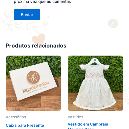
próxima vez que eu comentar.
Produtos relacionados
Este
Este
produto
produto
tem
tem
várias
várias
variantes.
variantes.
As
As
opções
opções
podem
podem
ser
ser
Acessórios
Vestidos
escolhidas
escolhidas
Vestido em Cambraia
Caixa para Presente
na
na