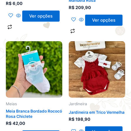
Manuela Rosa
R$
6,00
página
página
R$
209,90
do
do
Ver opções
produto
produto
Ver opções
Este
Este
produto
produto
tem
tem
várias
várias
variantes.
variantes.
As
As
opções
opções
podem
podem
ser
ser
Meias
Jardineira
escolhidas
escolhidas
Meia Branca Bordado Rococó
Jardineira em Trico Vermelha
na
na
Rosa Chiclete
R$
198,90
página
página
R$
42,00
do
do