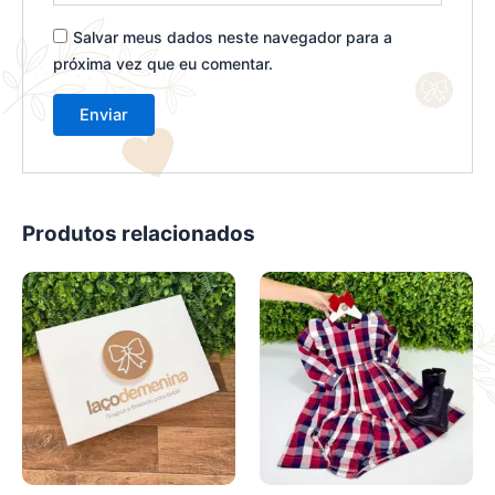
Salvar meus dados neste navegador para a
próxima vez que eu comentar.
Produtos relacionados
Este
Este
produto
produto
tem
tem
várias
várias
variantes.
variantes.
As
As
opções
opções
podem
podem