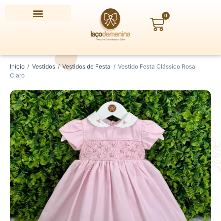
Ir
para
0
Carrinho
o
conteúdo
Vestido
Digite
Início
/
Vestidos
/
Vestidos de Festa
/
Vestido Festa Clássico Rosa
Festa
seu
Claro
Clássico
CEP
Rosa
Claro
quantidade