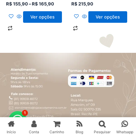
página
página
R$
155,90
–
R$
165,90
R$
215,90
do
do
produto
produto
Ver opções
Ver opções
1
Vestido Festa Clássico Rosa Claro
Comprar
R$ 349,90
Início
Conta
Carrinho
Blog
Pesquisar
Whatsapp