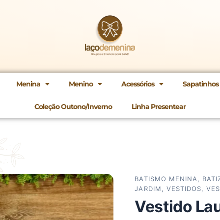
Menina
Menino
Acessórios
Sapatinhos
Coleção Outono/Inverno
Linha Presentear
Vestido
Digite
Laura
seu
quantidade
CEP
BATISMO MENINA
,
BATI
JARDIM
,
VESTIDOS
,
VES
Vestido La