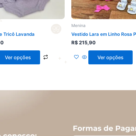
escolhidas
na
página
do
Menina
produto
e Tricô Lavanda
Vestido Lara em Linho Rosa 
90
R$
215,90
Ver opções
Ver opções