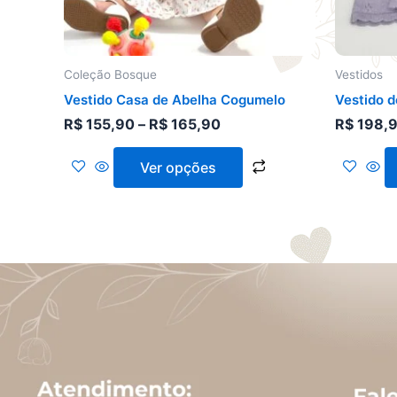
escolhidas
na
página
do
Coleção Bosque
Vestidos
produto
Vestido Casa de Abelha Cogumelo
Vestido d
R$
155,90
–
R$
165,90
R$
198,
Ver opções