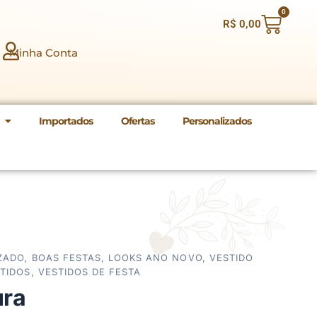
0
Carri
R$
0,00
Minha Conta
Importados
Ofertas
Personalizados
ZADO
,
BOAS FESTAS
,
LOOKS ANO NOVO
,
VESTIDO
TIDOS
,
VESTIDOS DE FESTA
ura