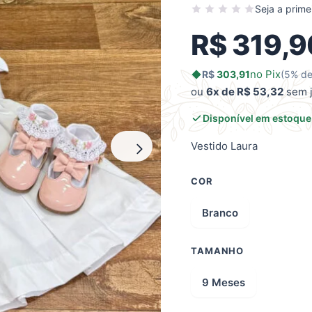
Seja a primei
R$
319,9
no Pix
R$
303,91
(5% de
ou
6x de R$ 53,32
sem 
Disponível em estoque
Vestido Laura
COR
Branco
TAMANHO
9 Meses