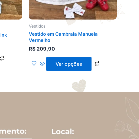
escolhidas
escolhidas
na
na
página
página
do
do
Vestidos
produto
produto
Vestido em Cambraia Manuela
Pink
Vermelho
R$
209,90
Ver opções