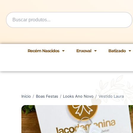
Ir
para
o
conteúdo
Recém Nascidos
Enxoval
Batizado
Início
/
Boas Festas
/
Looks Ano Novo
/
Vestido Laura