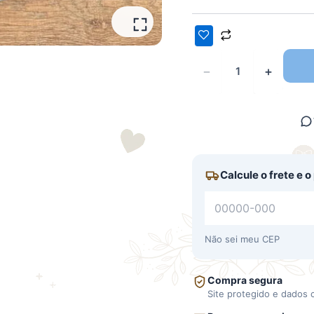
−
+
Calcule o frete e 
Não sei meu CEP
Compra segura
Site protegido e dados 