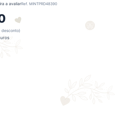
ra a avaliar
Ref. MINTPRD48390
0
 desconto)
juros