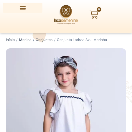
Ir
para
0
Carrinho
o
conteúdo
Conjunto
Digite
Início
/
Menina
/
Conjuntos
/
Conjunto Larissa Azul Marinho
Larissa
seu
Azul
CEP
Marinho
quantidade