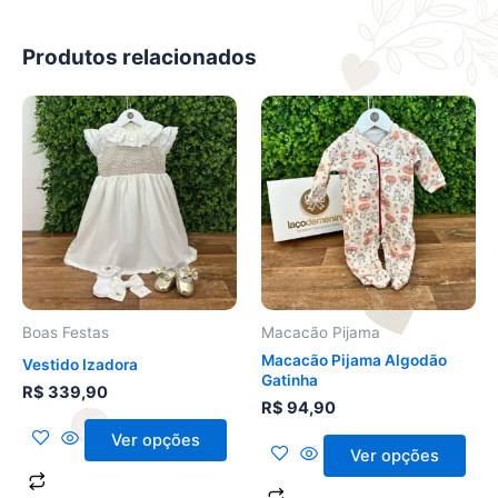
Produtos relacionados
Este
Este
produto
produto
tem
tem
várias
várias
variantes.
variantes.
As
As
opções
opções
podem
podem
ser
ser
Boas Festas
Macacão Pijama
escolhidas
escolhidas
Macacão Pijama Algodão
Vestido Izadora
na
na
Gatinha
R$
339,90
página
página
R$
94,90
do
do
Ver opções
produto
produto
Ver opções