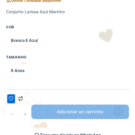
Última 1 unidade disponível
Conjunto Larissa Azul Marinho
COR
Branco E Azul
TAMANHO
6 Anos
Adicionar ao carrinho
−
+